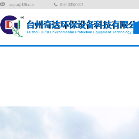
tzqida@126.com
0576 83509292