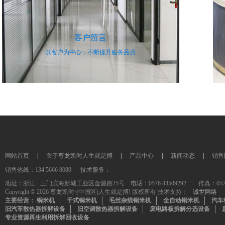
客户留言
以客户为中心，不断提升服务品质
网站首页
|
关于尊龙凯时人生就是搏
|
产品中心
|
新闻动态
|
销售
销售热线：134 5666 8080 技术服务：
地址：浙江 · 三门滨海新城工业区金源路25号 电话：0576 83509292 传真：0576-835
Copyright © 2026 尊龙凯时·(中国区)人生就是搏! 版权所有 技术支持：
诚世网络
主要经营：
铜米机
干式铜米机
毛丝杂线铜米机
全自动铜米机
汽车
旧汽车散热器拆解设备
旧空调散热器拆解设备
废电路板拆解分选设备
专业资源再生利用拆解回收设备